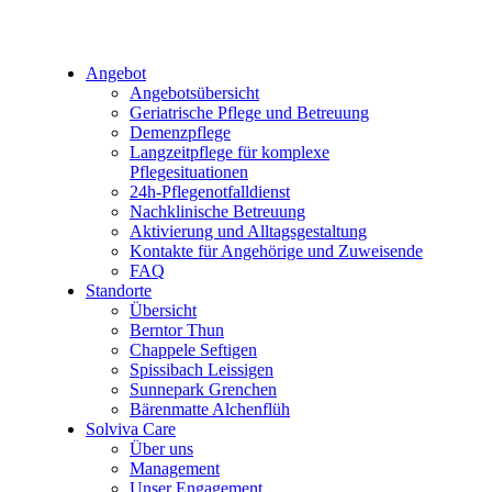
Angebot
Angebotsübersicht
Geriatrische Pflege und Betreuung
Demenzpflege
Langzeitpflege für komplexe
Pflegesituationen
24h-Pflegenotfalldienst
Nachklinische Betreuung
Aktivierung und Alltagsgestaltung
Kontakte für Angehörige und Zuweisende
FAQ
Standorte
Übersicht
Berntor Thun
Chappele Seftigen
Spissibach Leissigen
Sunnepark Grenchen
Bärenmatte Alchenflüh
Solviva Care
Über uns
Management
Unser Engagement