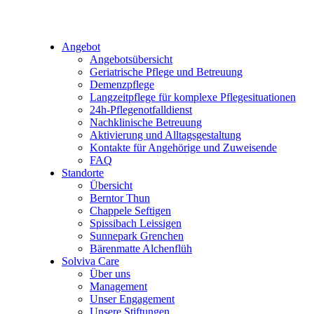
Angebot
Angebotsübersicht
Geriatrische Pflege und Betreuung
Demenzpflege
Langzeitpflege für komplexe Pflegesituationen
24h-Pflegenotfalldienst
Nachklinische Betreuung
Aktivierung und Alltagsgestaltung
Kontakte für Angehörige und Zuweisende
FAQ
Standorte
Übersicht
Berntor Thun
Chappele Seftigen
Spissibach Leissigen
Sunnepark Grenchen
Bärenmatte Alchenflüh
Solviva Care
Über uns
Management
Unser Engagement
Unsere Stiftungen