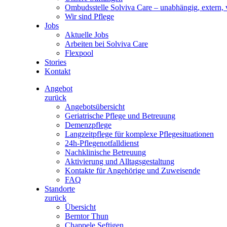
Ombudsstelle Solviva Care – unabhängig, extern, v
Wir sind Pflege
Jobs
Aktuelle Jobs
Arbeiten bei Solviva Care
Flexpool
Stories
Kontakt
Angebot
zurück
Angebotsübersicht
Geriatrische Pflege und Betreuung
Demenzpflege
Langzeitpflege für komplexe Pflegesituationen
24h-Pflegenotfalldienst
Nachklinische Betreuung
Aktivierung und Alltagsgestaltung
Kontakte für Angehörige und Zuweisende
FAQ
Standorte
zurück
Übersicht
Berntor Thun
Chappele Seftigen