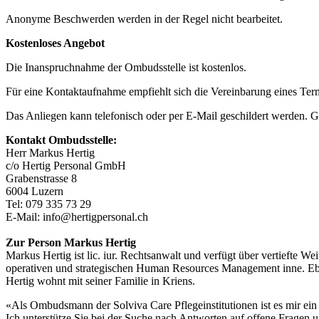
Anonyme Beschwerden werden in der Regel nicht bearbeitet.
Kostenloses Angebot
Die Inanspruchnahme der Ombudsstelle ist kostenlos.
Für eine Kontaktaufnahme empfiehlt sich die Vereinbarung eines Ter
Das Anliegen kann telefonisch oder per E-Mail geschildert werden. G
Kontakt Ombudsstelle:
Herr Markus Hertig
c/o Hertig Personal GmbH
Grabenstrasse 8
6004 Luzern
Tel: 079 335 73 29
E-Mail: info@hertigpersonal.ch
Zur Person Markus Hertig
Markus Hertig ist lic. iur. Rechtsanwalt und verfügt über vertiefte 
operativen und strategischen Human Resources Management inne. Ebe
Hertig wohnt mit seiner Familie in Kriens.
«Als Ombudsmann der Solviva Care Pflegeinstitutionen ist es mir ei
Ich unterstütze Sie bei der Suche nach Antworten auf offene Fragen u