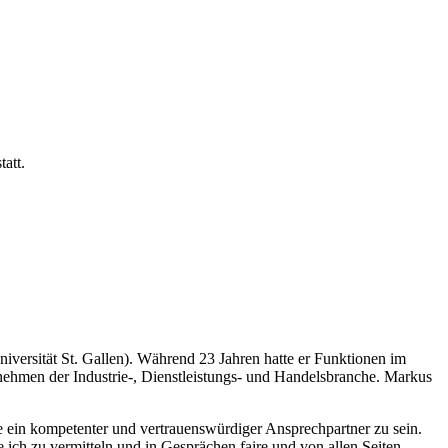
att.
niversität St. Gallen). Während 23 Jahren hatte er Funktionen im
ehmen der Industrie-, Dienstleistungs- und Handelsbranche. Markus
e ein kompetenter und vertrauenswürdiger Ansprechpartner zu sein.
 ich zu vermitteln und in Gesprächen faire und von allen Seiten