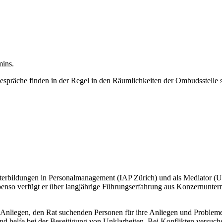
mins.
espräche finden in der Regel in den Räumlichkeiten der Ombudsstelle st
Weiterbildungen in Personalmanagement (IAP Zürich) und als Mediator (U
nso verfügt er über langjährige Führungserfahrung aus Konzernuntern
n Anliegen, den Rat suchenden Personen für ihre Anliegen und Problem
nd helfe bei der Beseitigung von Unklarheiten. Bei Konflikten versuche